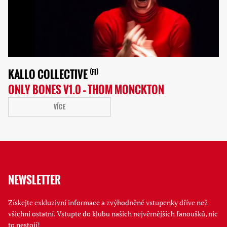
KALLO COLLECTIVE
FI
ONLY BONES V1.0 – THOM MONCKTON
VÍCE
NEWSLETTER
Získejte exkluzivní informace a zvýhodněné vstupenky dříve než
všichni ostatní. Vstupte do klubu našich nejvěrnějších fanoušků, nic
to nestojí!