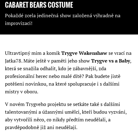
CABARET BEARS COSTUME
Pokaždé zcela jedinečná show založená výhradně na
improvizaci!
Ultravtipný mim a komik
Trygve Wakenshaw
se vrací na
Jatka78. Máte ještě v paměti jeho show
Trygve vs a Baby
,
která se snažila odhalit, kdo je zábavnější, zda
profesionální herec nebo malé dítě? Pak budete jistě
potěšeni novinkou, na které spolupracuje i s dalšími
mistry v oboru.
V novém Trygveho projektu se setkáte také s dalšími
talentovanými a úžasnými umělci, kteří budou vyzváni,
aby vytvořili něco, co nikdy předtím neudělali, a
pravděpodobně již ani neudělají.