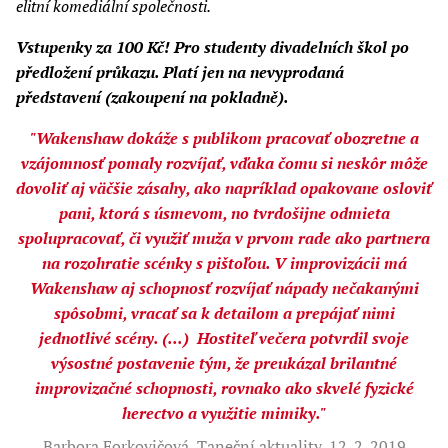
elitní komediální společnosti.
Vstupenky za 100 Kč! Pro studenty divadelních škol po
předložení průkazu. Platí jen na nevyprodaná
představení (zakoupení na pokladně).
"Wakenshaw dokáže s publikom pracovať obozretne a
vzájomnosť pomaly rozvíjať, vďaka čomu si neskôr môže
dovoliť aj väčšie zásahy, ako napríklad opakovane osloviť
pani, ktorá s úsmevom, no tvrdošijne odmieta
spolupracovať, či využiť muža v prvom rade ako partnera
na rozohratie scénky s pištoľou. V improvizácii má
Wakenshaw aj schopnosť rozvíjať nápady nečakanými
spôsobmi, vracať sa k detailom a prepájať nimi
jednotlivé scény. (...) Hostiteľ večera potvrdil svoje
výsostné postavenie tým, že preukázal brilantné
improvizačné schopnosti, rovnako ako skvelé fyzické
herectvo a využitie mimiky."
Barbora Forkovičová, Taneční aktuality, 12. 2. 2019