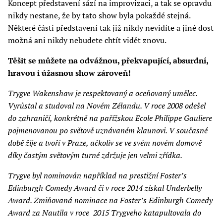
Koncept představení sází na improvizaci, a tak se opravdu
nikdy nestane, že by tato show byla pokaždé stejná.
Některé části představení tak již nikdy nevidíte a jiné dost
možná ani nikdy nebudete chtít vidět znovu.
Těšit se můžete na odvážnou, překvapující, absurdní,
hravou i úžasnou show zároveň!
Trygve Wakenshaw je respektovaný a oceňovaný umělec.
Vyrůstal a studoval na Novém Zélandu. V roce 2008 odešel
do zahraničí, konkrétně na pařížskou Ecole Philippe Gauliere
pojmenovanou po světově uznávaném klaunovi. V současné
době žije a tvoří v Praze, ačkoliv se ve svém novém domově
díky častým světovým turné zdržuje jen velmi zřídka.
Trygve byl nominován například na prestižní Foster’s
Edinburgh Comedy Award či v roce 2014 získal Underbelly
Award. Zmiňovaná nominace na Foster’s Edinburgh Comedy
Award za Nautila v roce 2015 Trygveho katapultovala do