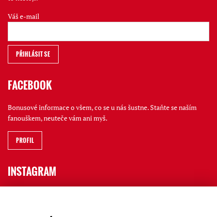
Váš e-mail
FACEBOOK
Bonusové informace o všem, co se u nás šustne. Staňte se naším
fanouškem, neuteče vám ani myš.
PROFIL
INSTAGRAM
Jak to tu vypadá, kdo a co na vás čeká i rychlé novinky ve Stories
sledujte na jatečním profilu.