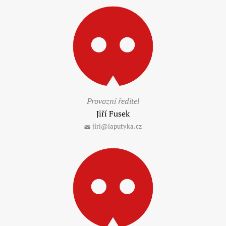
Provozní ředitel
Jiří Fusek
jiri@laputyka.cz