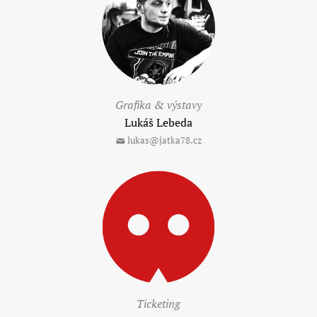
Grafika & výstavy
Lukáš Lebeda
lukas@jatka78.cz
Ticketing