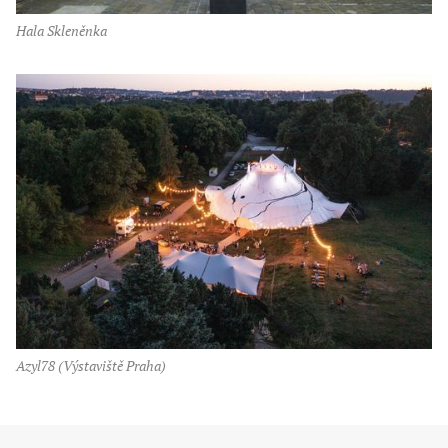
hala Skleněnka
Azyl78 (Výstaviště Praha)