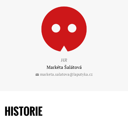
HR
Markéta Šalátová
marketa.salatova@laputyka.cz
HISTORIE