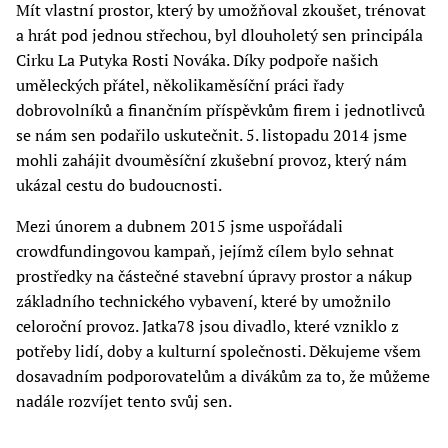
Mít vlastní prostor, který by umožňoval zkoušet, trénovat
a hrát pod jednou střechou, byl dlouholetý sen principála
Cirku La Putyka Rosti Nováka. Díky podpoře našich
uměleckých přátel, několikaměsíční práci řady
dobrovolníků a finančním příspěvkům firem i jednotlivců
se nám sen podařilo uskutečnit. 5. listopadu 2014 jsme
mohli zahájit dvouměsíční zkušební provoz, který nám
ukázal cestu do budoucnosti.
Mezi únorem a dubnem 2015 jsme uspořádali
crowdfundingovou kampaň, jejímž cílem bylo sehnat
prostředky na částečné stavební úpravy prostor a nákup
základního technického vybavení, které by umožnilo
celoroční provoz. Jatka78 jsou divadlo, které vzniklo z
potřeby lidí, doby a kulturní společnosti. Děkujeme všem
dosavadním podporovatelům a divákům za to, že můžeme
nadále rozvíjet tento svůj sen.