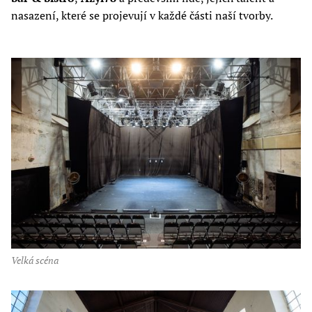
nasazení, které se projevují v každé části naší tvorby.
velká scéna