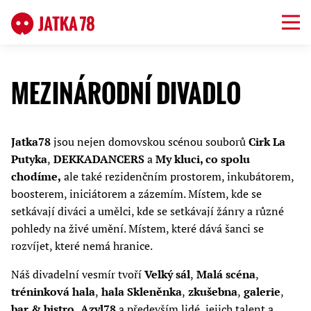
MEZINÁRODNÍ DIVADLO
Jatka78
jsou nejen domovskou scénou souborů
Cirk La
Putyka
,
DEKKADANCERS
a
My kluci, co spolu
chodíme
,
ale také rezidenčním prostorem, inkubátorem,
boosterem, iniciátorem a zázemím. Místem, kde se
setkávají diváci a umělci, kde se setkávají žánry a různé
pohledy na živé umění. Místem, které dává šanci se
rozvíjet, které nemá hranice.
Náš divadelní vesmír tvoří
Velký sál
,
Malá scéna
,
tréninková hala
,
hala Skleněnka
,
zkušebna
,
galerie
,
bar & bistro
,
Azyl78
a především lidé, jejich talent a