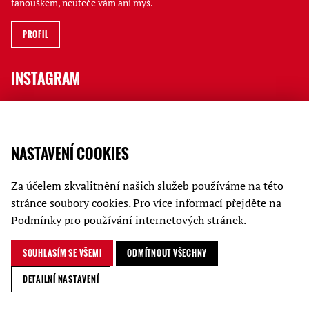
fanouškem, neuteče vám ani myš.
PROFIL
INSTAGRAM
Jak to tu vypadá, kdo a co na vás čeká i rychlé novinky ve Stories
sledujte na jatečním profilu.
NASTAVENÍ COOKIES
PROFIL
Za účelem zkvalitnění našich služeb používáme na této
JATKA78
stránce soubory cookies. Pro více informací přejděte na
Podmínky pro používání internetových stránek
.
Kariéra
Podmínky ochrany soukromí
SOUHLASÍM SE VŠEMI
ODMÍTNOUT VŠECHNY
© Jatka78 / 2024
DETAILNÍ NASTAVENÍ