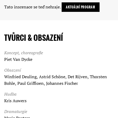
Tato inscenace se teď nehraje.
AKTUÁLNÍ PROGRAM
TVŮRCI & OBSAZENÍ
Koncept, choreografie
Piet Van Dycke
Obsazení
Winfried Deuling, Astrid Schöne, Det Rijven, Thorsten
Bohle, Paul Griffioen, Johannes Fischer
Hudba
Kris Auwers
Dramaturgie