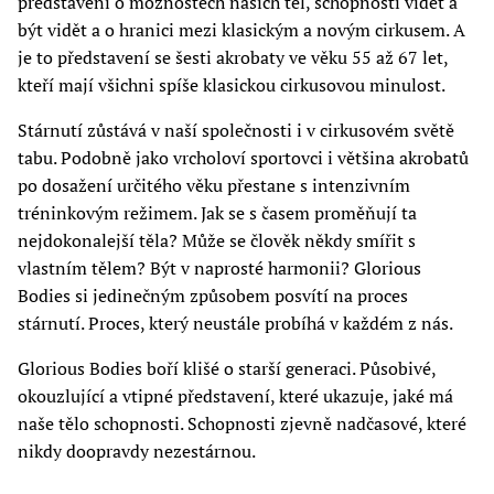
představení o možnostech našich těl, schopnosti vidět a
být vidět a o hranici mezi klasickým a novým cirkusem. A
je to představení se šesti akrobaty ve věku 55 až 67 let,
kteří mají všichni spíše klasickou cirkusovou minulost.
Stárnutí zůstává v naší společnosti i v cirkusovém světě
tabu. Podobně jako vrcholoví sportovci i většina akrobatů
po dosažení určitého věku přestane s intenzivním
tréninkovým režimem. Jak se s časem proměňují ta
nejdokonalejší těla? Může se člověk někdy smířit s
vlastním tělem? Být v naprosté harmonii? Glorious
Bodies si jedinečným způsobem posvítí na proces
stárnutí. Proces, který neustále probíhá v každém z nás.
Glorious Bodies boří klišé o starší generaci. Působivé,
okouzlující a vtipné představení, které ukazuje, jaké má
naše tělo schopnosti. Schopnosti zjevně nadčasové, které
nikdy doopravdy nezestárnou.