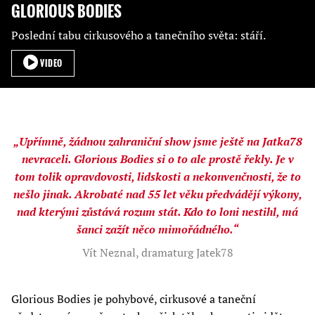
GLORIOUS BODIES
Poslední tabu cirkusového a tanečního světa: stáří.
VIDEO
„Upřímně, žádnou zahraniční show jsme ještě na Jatka78
nevraceli. Glorious Bodies si o to ale prostě řekly. Je v
tom tolik opravdovosti, lidskosti a nekonvenčnosti, že to
nešlo jinak. Akrobaté nad 55 let věku předvádějí výkony,
nad kterými zůstává rozum stát. Kdo to loni nestihl, má
šanci zažít něco mimořádného.“
Vít Neznal, dramaturg Jatek78
Glorious Bodies je pohybové, cirkusové a taneční