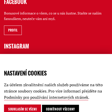
FACEBOOK
Bonusové informace o všem, co se u nás šustne. Staňte se naším
fanouškem, neuteče vám ani myš.
PROFIL
INSTAGRAM
Jak to tu vypadá, kdo a co na vás čeká i rychlé novinky ve Stories
sledujte na jatečním profilu.
NASTAVENÍ COOKIES
PROFIL
Za účelem zkvalitnění našich služeb používáme na této
JATKA78
stránce soubory cookies. Pro více informací přejděte na
Podmínky pro používání internetových stránek
.
Kariéra
Podmínky ochrany soukromí
SOUHLASÍM SE VŠEMI
ODMÍTNOUT VŠECHNY