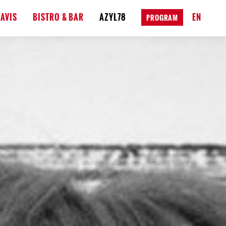
AVIS
BISTRO & BAR
AZYL78
EN
PROGRAM