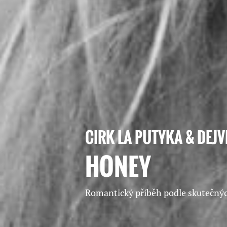
CIRK LA PUTYKA & DEJ
HONEY
Romantický příběh podle skutečnýc