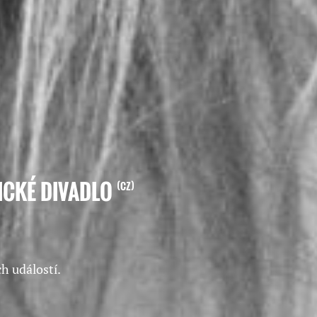
VICKÉ DIVADLO
CZ
h událostí.