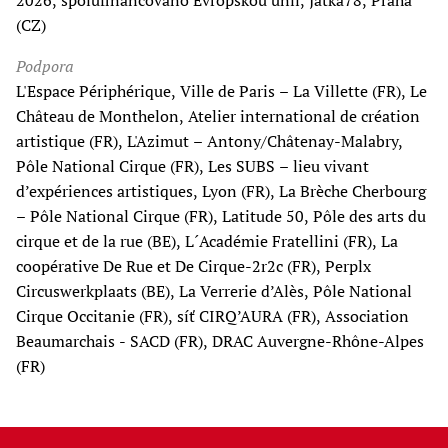
2026, spolufinancováno Evropskou unií, Jatka78, Praha
(CZ)
Podpora
L'Espace Périphérique, Ville de Paris – La Villette (FR), Le
Château de Monthelon, Atelier international de création
artistique (FR), L'Azimut – Antony/Châtenay-Malabry,
Pôle National Cirque (FR), Les SUBS – lieu vivant
d’expériences artistiques, Lyon (FR), La Brèche Cherbourg
– Pôle National Cirque (FR), Latitude 50, Pôle des arts du
cirque et de la rue (BE), L´Académie Fratellini (FR), La
coopérative De Rue et De Cirque-2r2c (FR), Perplx
Circuswerkplaats (BE), La Verrerie d’Alès, Pôle National
Cirque Occitanie (FR), síť CIRQ’AURA (FR), Association
Beaumarchais - SACD (FR), DRAC Auvergne-Rhône-Alpes
(FR)