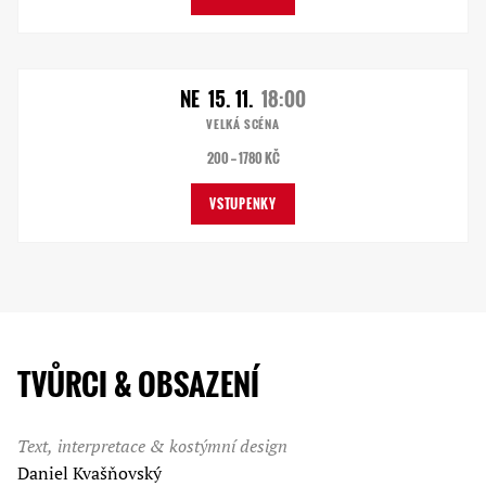
NE
15. 11.
18:00
VELKÁ SCÉNA
200 — 1780 KČ
VSTUPENKY
TVŮRCI & OBSAZENÍ
Text, interpretace & kostýmní design
Daniel Kvašňovský