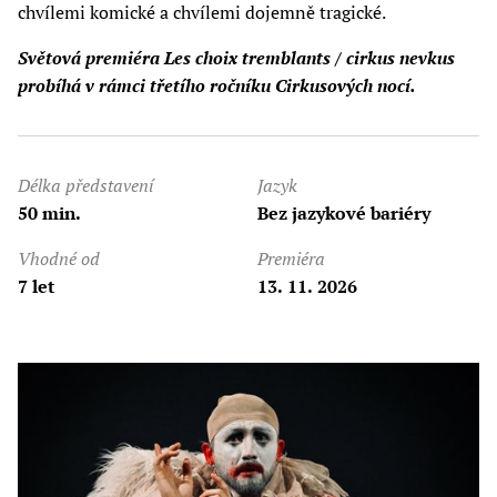
chvílemi komické a chvílemi dojemně tragické.
Světová premiéra Les choix tremblants / cirkus nevkus
probíhá v rámci třetího ročníku Cirkusových nocí.
Délka představení
Jazyk
50 min.
Bez jazykové bariéry
Vhodné od
Premiéra
7 let
13. 11. 2026