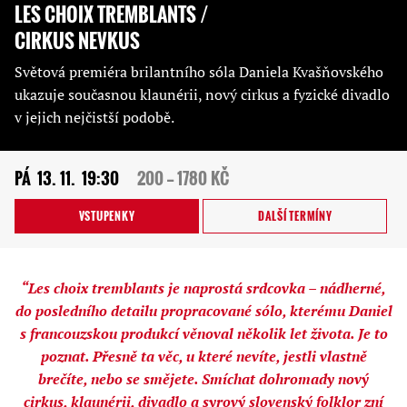
LES CHOIX TREMBLANTS /
CIRKUS NEVKUS
Světová premiéra brilantního sóla Daniela Kvašňovského
ukazuje současnou klaunérii, nový cirkus a fyzické divadlo
v jejich nejčistší podobě.
PÁ
13. 11.
19:30
200 — 1780 KČ
VSTUPENKY
DALŠÍ TERMÍNY
“Les choix tremblants je naprostá srdcovka – nádherné,
do posledního detailu propracované sólo, kterému Daniel
s francouzskou produkcí věnoval několik let života. Je to
poznat. Přesně ta věc, u které nevíte, jestli vlastně
brečíte, nebo se smějete. Smíchat dohromady nový
cirkus, klaunérii, divadlo a syrový slovenský folklor zní