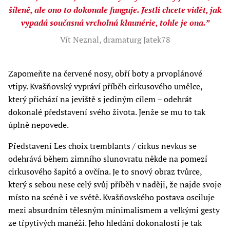
šíleně, ale ono to dokonale funguje. Jestli chcete vidět, jak
vypadá současná vrcholná klaunérie, tohle je ona.”
Vít Neznal, dramaturg Jatek78
Zapomeňte na červené nosy, obří boty a prvoplánové
vtipy. Kvašňovský vypráví příběh cirkusového umělce,
který přichází na jeviště s jediným cílem –⁠⁠⁠⁠⁠⁠ odehrát
dokonalé představení svého života. Jenže se mu to tak
úplně nepovede.
Představení Les choix tremblants / cirkus nevkus se
odehrává během zimního slunovratu někde na pomezí
cirkusového šapitó a ovčína. Je to snový obraz tvůrce,
který s sebou nese celý svůj příběh v naději, že najde svoje
místo na scéně i ve světě. Kvašňovského postava osciluje
mezi absurdním tělesným minimalismem a velkými gesty
ze třpytivých manéží. Jeho hledání dokonalosti je tak