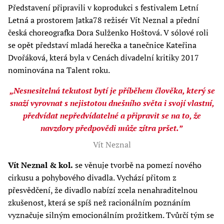
Představení připravili v koprodukci s festivalem Letní
Letná a prostorem Jatka78 režisér Vít Neznal a přední
česká choreografka Dora Sulženko Hoštová. V sólové roli
se opět představí mladá herečka a tanečnice Kateřina
Dvořáková, která byla v Cenách divadelní kritiky 2017
nominována na Talent roku.
„Nesnesitelná tekutost bytí je příběhem člověka, který se
snaží vyrovnat s nejistotou dnešního světa i svojí vlastní,
předvídat nepředvídatelné a připravit se na to, že
navzdory předpovědi může zítra pršet.”
Vít Neznal
Vít Neznal & kol.
se věnuje tvorbě na pomezí nového
cirkusu a pohybového divadla. Vychází přitom z
přesvědčení, že divadlo nabízí zcela nenahraditelnou
zkušenost, která se spíš než racionálním poznáním
vyznačuje silným emocionálním prožitkem. Tvůrčí tým se