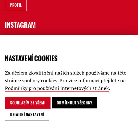
PROFIL
INSTAGRAM
Jak to tu vypadá, kdo a co na vás čeká i rychlé novinky ve Stories
sledujte na jatečním profilu.
NASTAVENÍ COOKIES
PROFIL
Za účelem zkvalitnění našich služeb používáme na této
JATKA78
stránce soubory cookies. Pro více informací přejděte na
Podmínky pro používání internetových stránek
.
Kariéra
Podmínky ochrany soukromí
SOUHLASÍM SE VŠEMI
ODMÍTNOUT VŠECHNY
© Jatka78 / 2024
DETAILNÍ NASTAVENÍ