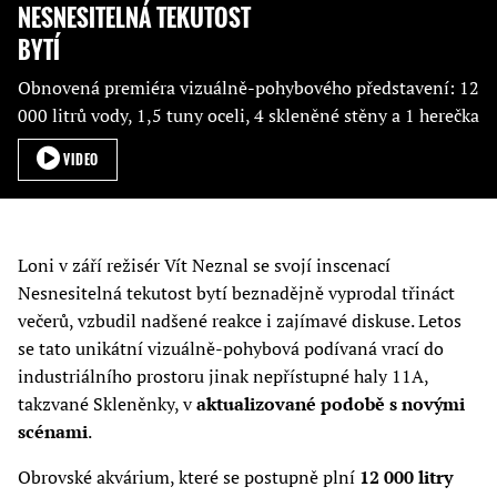
NESNESITELNÁ TEKUTOST
BYTÍ
Obnovená premiéra vizuálně-pohybového představení: 12
000 litrů vody, 1,5 tuny oceli, 4 skleněné stěny a 1 herečka
VIDEO
Loni v září režisér Vít Neznal se svojí inscenací
Nesnesitelná tekutost bytí beznadějně vyprodal třináct
večerů, vzbudil nadšené reakce i zajímavé diskuse. Letos
se tato unikátní vizuálně-pohybová podívaná vrací do
industriálního prostoru jinak nepřístupné haly 11A,
takzvané Skleněnky, v
aktualizované podobě s novými
scénami
.
Obrovské akvárium, které se postupně plní
12 000 litry