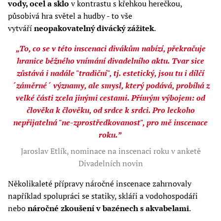
vody, ocel a sklo
v kontrastu s křehkou herečkou,
působivá hra světel a hudby - to vše
vytváří
neopakovatelný divácký zážitek
.
„To, co se v této inscenaci divákům nabízí, překračuje
hranice běžného vnímání divadelního aktu. Tvar sice
zůstává i nadále "tradiční", tj. estetický, jsou tu i dílčí
´záměrné´ významy, ale smysl, který podává, probíhá z
velké části zcela jinými cestami. Přímým výbojem: od
člověka k člověku, od srdce k srdci. Pro leckoho
nepřijatelná "ne-zprostředkovanost", pro mě inscenace
roku.”
Jaroslav Etlík, nominace na inscenaci roku v anketě
Divadelních novin
Několikaleté přípravy náročné inscenace zahrnovaly
například spolupráci se statiky, skláři a vodohospodáři
nebo
náročné zkoušení v bazénech s akvabelami
.