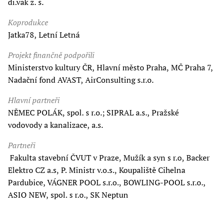
di.vak z. s.
Koprodukce
Jatka78, Letní Letná
Projekt finančně podpořili
Ministerstvo kultury ČR, Hlavní město Praha, MČ Praha 7,
Nadační fond AVAST, AirConsulting s.r.o.
Hlavní partneři
NĚMEC POLÁK, spol. s r.o.; SIPRAL a.s., Pražské
vodovody a kanalizace, a.s.
Partneři
Fakulta stavební ČVUT v Praze, Mužík a syn s r.o, Backer
Elektro CZ a.s, P. Ministr v.o.s., Koupaliště Cihelna
Pardubice, VÁGNER POOL s.r.o., BOWLING-POOL s.r.o.,
ASIO NEW, spol. s r.o., SK Neptun