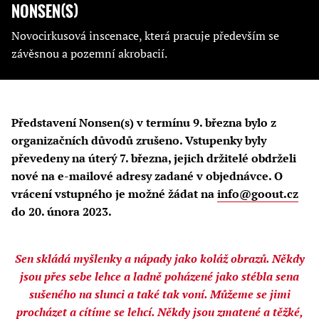
NONSEN(S)
Novocirkusová inscenace, která pracuje především se
závěsnou a pozemní akrobacií.
Představení Nonsen(s) v termínu 9. března bylo z
organizačních důvodů zrušeno. Vstupenky byly
převedeny na úterý 7. března, jejich držitelé obdrželi
nové na e-mailové adresy zadané v objednávce. O
vrácení vstupného je možné žádat na
info@goout.cz
do 20. února 2023.
Sen skládá myšlenky a nápady jako koláž obrazů. Někdy
jsou přes sebe lehce a ladně poházené jako stébla sena
sušeného na slunci a také tak voní. Můžeme se jimi
procházet a cítíme se lehcí. Někdy jsou zmatené a těžké,