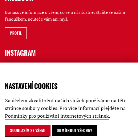
Bonusové informace o všem, co se u nás šustne. Staňte se naším
fanouškem, neuteče vám ani myš.
PROFIL
INSTAGRAM
Jak to tu vypadá, kdo a co na vás čeká i rychlé novinky ve Stories
sledujte na jatečním profilu.
NASTAVENÍ COOKIES
PROFIL
Za účelem zkvalitnění našich služeb používáme na této
JATKA78
stránce soubory cookies. Pro více informací přejděte na
Podmínky pro používání internetových stránek
.
Kariéra
Podmínky ochrany soukromí
SOUHLASÍM SE VŠEMI
ODMÍTNOUT VŠECHNY