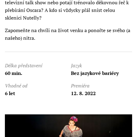
televizní talk show nebo potají trénovalo děkovnou řeč k
přebírání Oscara? A kdo si vždycky přál sníst celou
sklenici Nutelly?
Zapomeňte na chvíli na život venku a ponořte se svého (a
našeho) nitra.
Délka představení
Jazyk
60 min.
Bez jazykové bariéry
Vhodné od
Premiéra
6 let
12. 8. 2022