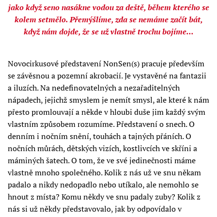
jako když seno nasákne vodou za deště, během kterého se
kolem setmělo. Přemýšlíme, zda se nemáme začít bát,
když nám dojde, že se už vlastně trochu bojíme...
Novocirkusové představení NonSen(s) pracuje především
se závěsnou a pozemní akrobacií. Je vystavěné na fantazii
a iluzích. Na nedefinovatelných a nezařaditelných
nápadech, jejichž smyslem je nemít smysl, ale které k nám
přesto promlouvají a někde v hloubi duše jim každý svým
vlastním způsobem rozumíme. Představení o snech. O
denním i nočním snění, touhách a tajných přáních. O
nočních můrách, dětských vizích, kostlivcích ve skříni a
máminých šatech. O tom, že ve své jedinečnosti máme
vlastně mnoho společného. Kolik z nás už ve snu někam
padalo a nikdy nedopadlo nebo utíkalo, ale nemohlo se
hnout z místa? Komu někdy ve snu padaly zuby? Kolik z
nás si už někdy představovalo, jak by odpovídalo v