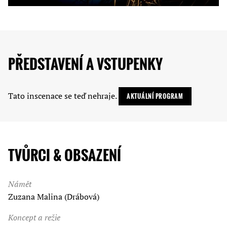
PŘEDSTAVENÍ A VSTUPENKY
Tato inscenace se teď nehraje.
AKTUÁLNÍ PROGRAM
TVŮRCI & OBSAZENÍ
Námět
Zuzana Malina (Drábová)
Koncept a režie