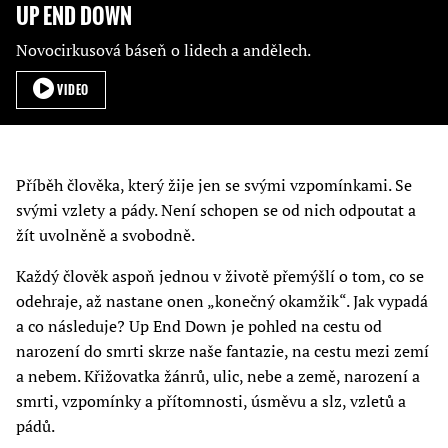
UP END DOWN
Novocirkusová báseň o lidech a andělech.
VIDEO
Příběh člověka, který žije jen se svými vzpomínkami. Se
svými vzlety a pády. Není schopen se od nich odpoutat a
žít uvolněně a svobodně.
Každý člověk aspoň jednou v životě přemýšlí o tom, co se
odehraje, až nastane onen „konečný okamžik“. Jak vypadá
a co následuje? Up End Down je pohled na cestu od
narození do smrti skrze naše fantazie, na cestu mezi zemí
a nebem. Křižovatka žánrů, ulic, nebe a země, narození a
smrti, vzpomínky a přítomnosti, úsměvu a slz, vzletů a
pádů.