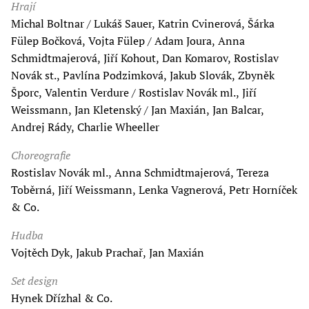
Hrají
Michal Boltnar / Lukáš Sauer, Katrin Cvinerová, Šárka
Fülep Bočková, Vojta Fülep / Adam Joura, Anna
Schmidtmajerová, Jiří Kohout, Dan Komarov, Rostislav
Novák st., Pavlína Podzimková, Jakub Slovák, Zbyněk
Šporc, Valentin Verdure / Rostislav Novák ml., Jiří
Weissmann, Jan Kletenský / Jan Maxián, Jan Balcar,
Andrej Rády, Charlie Wheeller
Choreografie
Rostislav Novák ml., Anna Schmidtmajerová, Tereza
Toběrná, Jiří Weissmann, Lenka Vagnerová, Petr Horníček
& Co.
Hudba
Vojtěch Dyk, Jakub Prachař, Jan Maxián
Set design
Hynek Dřízhal & Co.