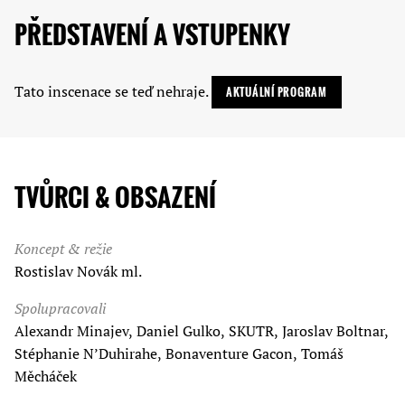
PŘEDSTAVENÍ A VSTUPENKY
Tato inscenace se teď nehraje.
AKTUÁLNÍ PROGRAM
TVŮRCI & OBSAZENÍ
Koncept & režie
Rostislav Novák ml.
Spolupracovali
Alexandr Minajev, Daniel Gulko, SKUTR, Jaroslav Boltnar,
Stéphanie N’Duhirahe, Bonaventure Gacon, Tomáš
Měcháček