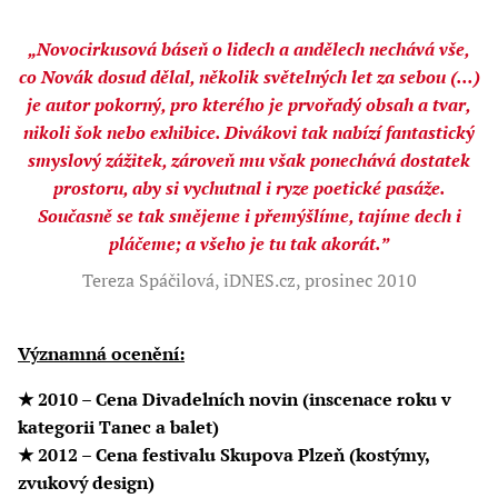
„Novocirkusová báseň o lidech a andělech nechává vše,
co Novák dosud dělal, několik světelných let za sebou (...)
je autor pokorný, pro kterého je prvořadý obsah a tvar,
nikoli šok nebo exhibice. Divákovi tak nabízí fantastický
smyslový zážitek, zároveň mu však ponechává dostatek
prostoru, aby si vychutnal i ryze poetické pasáže.
Současně se tak smějeme i přemýšlíme, tajíme dech i
pláčeme; a všeho je tu tak akorát.”
Tereza Spáčilová, iDNES.cz, prosinec 2010
Významná ocenění:
★ 2010 – Cena Divadelních novin (inscenace roku v
kategorii Tanec a balet)
★
2012 – Cena festivalu Skupova Plzeň (kostýmy,
zvukový design)