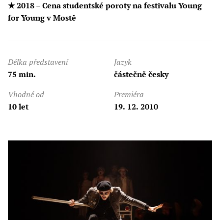
★
2018 – Cena studentské poroty na festivalu Young
for Young v Mostě
Délka představení
Jazyk
75 min.
částečně česky
Vhodné od
Premiéra
10 let
19. 12. 2010