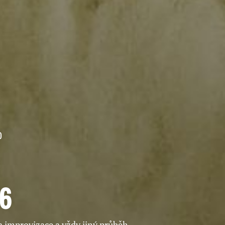
16
a improvizace a vždy jiný průběh