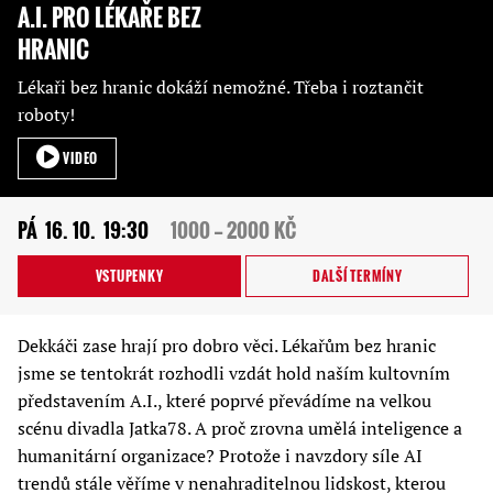
A.I. PRO LÉKAŘE BEZ
HRANIC
Lékaři bez hranic dokáží nemožné. Třeba i roztančit
roboty!
VIDEO
PÁ
16. 10.
19:30
1000 — 2000 KČ
VSTUPENKY
DALŠÍ TERMÍNY
Dekkáči zase hrají pro dobro věci. Lékařům bez hranic
jsme se tentokrát rozhodli vzdát hold naším kultovním
představením A.I., které poprvé převádíme na velkou
scénu divadla Jatka78. A proč zrovna umělá inteligence a
humanitární organizace? Protože i navzdory síle AI
trendů stále věříme v nenahraditelnou lidskost, kterou