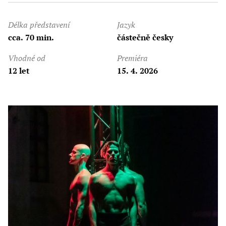
Délka představení
Jazyk
cca. 70 min.
částečně česky
Vhodné od
Premiéra
12 let
15. 4. 2026