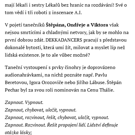
mají lékaři i sestry Lékařů bez hranic na rozdávání! Své o
tom vědí i tři roboti z inscenace A.I.
V pojetí tanečníků
Štěpána, Ondřeje a Viktora
však
nejsou smrtícími a chladnými netvory, jak by se mohlo na
první dobrou zdát. DEKKADANCERS pracují s představou
dokonalé bytosti, která umí žít, milovat a myslet líp než
lidská existence. Je to ale vůbec možné?
Taneční vystoupení s prvky činohry je doprovázeno
audionahrávkami, na nichž poznáte např. Pavlu
Beretovou, Igora Orozoviče nebo Jiřího Lábuse. Štěpán
Pechar byl za svou roli nominován na Cenu Thálie.
Zapnout. Vypnout.
Zapnout, chybovat, uložit, vypnout.
Zapnout, rozvinout, řešit, chybovat, uložit, vypnout.
Zapnout. Rozvinout. Řešit propojení lidí. Lidství definuje
otázka lásky;