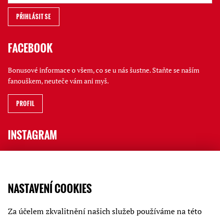
FACEBOOK
Bonusové informace o všem, co se u nás šustne. Staňte se naším
fanouškem, neuteče vám ani myš.
PROFIL
INSTAGRAM
Jak to tu vypadá, kdo a co na vás čeká i rychlé novinky ve Stories
sledujte na jatečním profilu.
NASTAVENÍ COOKIES
PROFIL
Za účelem zkvalitnění našich služeb používáme na této