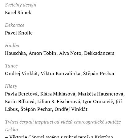
Světelný design
Karel Šimek
Dekorace
Pavel Knolle
Hudba
Hauschka, Amon Tobin, Alva Noto, Dekkadancers
Tanec
Ondřej Vinklát, Viktor Konvalinka, Štěpán Pechar
Hlasy
Pavla Beretová, Klára Miklasová, Markéta Hausnerová,
Karin Bílková, Lilian S. Fischerová, Igor Orozovič, Jiří
Lábus, Štěpán Pechar, Ondřej Vinklát
Tvůrci čerpali inspiraci od vítězů choreografické soutěže
Dekka
– Viktorie Cápová (scéna s rukavicemi) a Kristýna