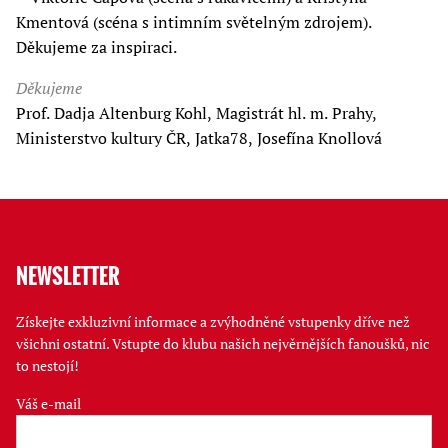
Kmentová (scéna s intimním světelným zdrojem).
Děkujeme za inspiraci.
Děkujeme
Prof. Dadja Altenburg Kohl, Magistrát hl. m. Prahy,
Ministerstvo kultury ČR, Jatka78, Josefína Knollová
NEWSLETTER
Získejte exkluzivní informace a zvýhodněné vstupenky dříve než
všichni ostatní. Vstupte do klubu našich nejvěrnějších fanoušků, nic
to nestojí!
Váš e-mail