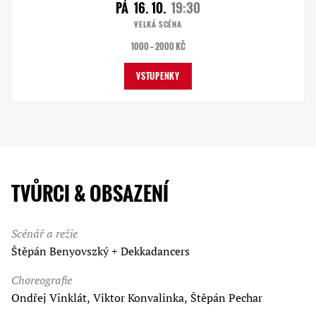
PÁ
16. 10.
19:30
VELKÁ SCÉNA
1000 — 2000 KČ
VSTUPENKY
TVŮRCI & OBSAZENÍ
Scénář a režie
Štěpán Benyovszký + Dekkadancers
Choreografie
Ondřej Vinklát, Viktor Konvalinka, Štěpán Pechar