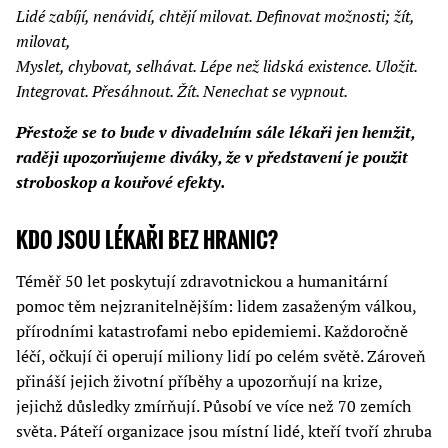
Lidé zabíjí, nenávidí, chtějí milovat. Definovat možnosti; žít,
milovat,
Myslet, chybovat, selhávat. Lépe než lidská existence. Uložit.
Integrovat. Přesáhnout. Žít. Nenechat se vypnout.
Přestože se to bude v divadelním sále lékaři jen hemžit,
raději upozorňujeme diváky, že v představení je použit
stroboskop a kouřové efekty.
KDO JSOU LÉKAŘI BEZ HRANIC?
Téměř 50 let poskytují zdravotnickou a humanitární
pomoc těm nejzranitelnějším: lidem zasaženým válkou,
přírodními katastrofami nebo epidemiemi. Každoročně
léčí, očkují či operují miliony lidí po celém světě. Zároveň
přináší jejich životní příběhy a upozorňují na krize,
jejichž důsledky zmírňují. Působí ve více než 70 zemích
světa. Páteří organizace jsou místní lidé, kteří tvoří zhruba