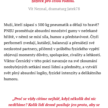
zážitek pro celou rodinu.“
Vít Neznal, dramaturg Jatek78
Muži, kteří zápasí s 500 kg pneumatik a dělají to hravě?
PNEU proměňuje absurdní množství gumy v nečekané
hřiště, v němž se mísí síla, humor a představivost. Čtyři
performeři zvedají, kutálejí, balancují a přenášejí své
nezkrotné partnery, přičemž v průběhu fyzického vypětí
objevují momenty důvěry, spolupráce, rivality a lehkosti.
Viktor Černický v této práci navazuje na své zkoumání
neobyčejných setkání mezi lidmi a předměty, a vytváří
svět plný absurdní logiky, fyzické intenzity a delikátního
humoru.
„Proč se vždy cítíme nejhůř, když několik dní nic
neděláme? Kolik lidí denně posiluje jen proto, aby se