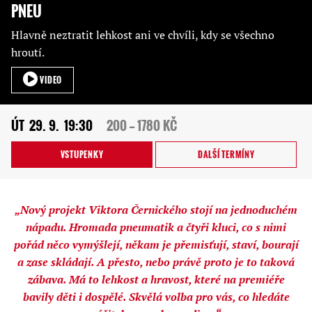
PNEU
Hlavně neztratit lehkost ani ve chvíli, kdy se všechno
hroutí.
VIDEO
ÚT
29. 9.
19:30
200 — 1780 KČ
VSTUPENKY
DALŠÍ TERMÍNY
„Nový projekt Viktora Černického stojí na jednoduchém
nápadu. Hromada pneumatik a čtyři kluci, co s nimi
pořád něco vymýšlejí, někam je přemisťují, staví, bourají
a zase skládají. A přesto, nebo právě proto je to taková
zábava. Má to lehkost a hravost, které na premiéře
bavily děti i dospělé. Skvělá volba pro vás, co hledáte