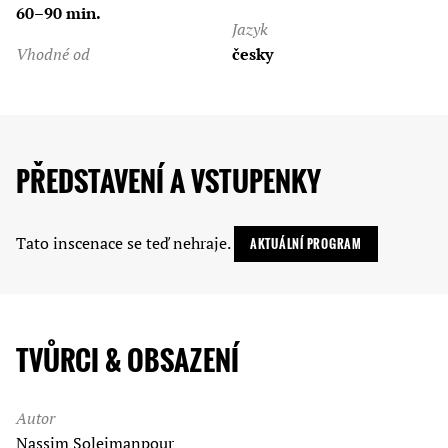
60–90 min.
Jazyk
Vhodné od
česky
PŘEDSTAVENÍ A VSTUPENKY
Tato inscenace se teď nehraje.
AKTUÁLNÍ PROGRAM
TVŮRCI & OBSAZENÍ
Autor
Nassim Soleimanpour