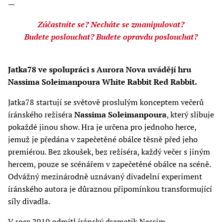
—
Zúčastníte se? Necháte se zmanipulovat?
Budete poslouchat? Budete opravdu poslouchat?
Jatka78 ve spolupráci s Aurora Nova uvádějí hru
Nassima Soleimanpoura White Rabbit Red Rabbit.
Jatka78 startují se světově proslulým konceptem večerů
íránského režiséra
Nassima Soleimanpoura
, který slibuje
pokaždé jinou show. Hra je určena pro jednoho herce,
jemuž je předána v zapečetěné obálce těsně před jeho
premiérou. Bez zkoušek, bez režiséra, každý večer s jiným
hercem, pouze se scénářem v zapečetěné obálce na scéně.
Odvážný mezinárodně uznávaný divadelní experiment
íránského autora je důraznou připomínkou transformující
síly divadla.
V roce 2010 odmítl íránský dramatik Nassim