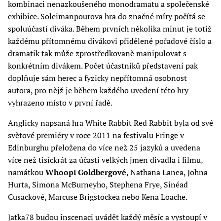
kombinaci nenazkoušeného monodramatu a společenské
exhibice. Soleimanpourova hra do značné míry počítá se
spoluúčastí diváka. Během prvních několika minut je totiž
každému přítomnému divákovi přidělené pořadové číslo a
dramatik tak může zprostředkovaně manipulovat s
konkrétním divákem. Počet účastníků představení pak
doplňuje sám herec a fyzicky nepřítomná osobnost
autora, pro nějž je během každého uvedení této hry
vyhrazeno místo v první řadě.
Anglicky napsaná hra White Rabbit Red Rabbit byla od své
světové premiéry v roce 2011 na festivalu Fringe v
Edinburghu přeložena do více než 25 jazyků a uvedena
více než tisíckrát za účasti velkých jmen divadla i filmu,
namátkou
Whoopi Goldbergové
, Nathana Lanea, Johna
Hurta, Simona McBurneyho, Stephena Frye, Sinéad
Cusackové, Marcuse Brigstockea nebo Kena Loache.
Jatka78 budou inscenaci uvádět každý měsíc a vystoupí v