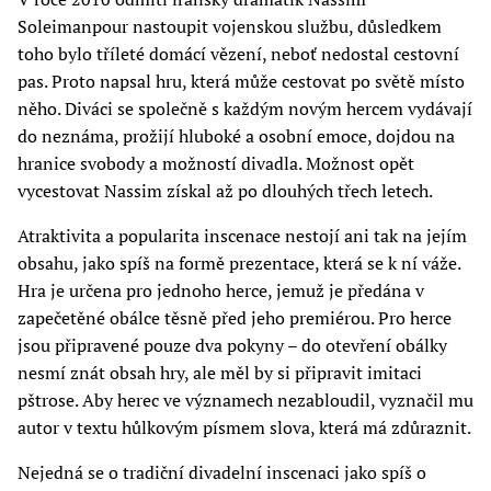
Soleimanpour nastoupit vojenskou službu, důsledkem
toho bylo tříleté domácí vězení, neboť nedostal cestovní
pas. Proto napsal hru, která může cestovat po světě místo
něho. Diváci se společně s každým novým hercem vydávají
do neznáma, prožijí hluboké a osobní emoce, dojdou na
hranice svobody a možností divadla. Možnost opět
vycestovat Nassim získal až po dlouhých třech letech.
Atraktivita a popularita inscenace nestojí ani tak na jejím
obsahu, jako spíš na formě prezentace, která se k ní váže.
Hra je určena pro jednoho herce, jemuž je předána v
zapečetěné obálce těsně před jeho premiérou. Pro herce
jsou připravené pouze dva pokyny – do otevření obálky
nesmí znát obsah hry, ale měl by si připravit imitaci
pštrose. Aby herec ve významech nezabloudil, vyznačil mu
autor v textu hůlkovým písmem slova, která má zdůraznit.
Nejedná se o tradiční divadelní inscenaci jako spíš o