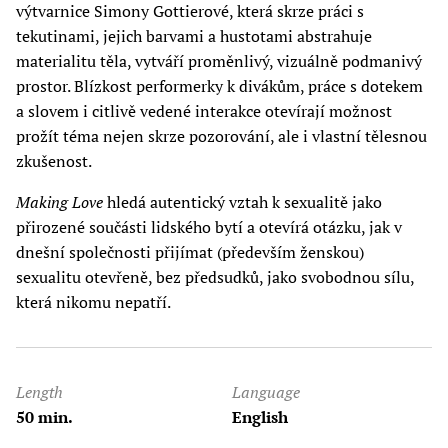
výtvarnice Simony Gottierové, která skrze práci s
tekutinami, jejich barvami a hustotami abstrahuje
materialitu těla, vytváří proměnlivý, vizuálně podmanivý
prostor. Blízkost performerky k divákům, práce s dotekem
a slovem i citlivě vedené interakce otevírají možnost
prožít téma nejen skrze pozorování, ale i vlastní tělesnou
zkušenost.
Making Love
hledá autentický vztah k sexualitě jako
přirozené součásti lidského bytí a otevírá otázku, jak v
dnešní společnosti přijímat (především ženskou)
sexualitu otevřeně, bez předsudků, jako svobodnou sílu,
která nikomu nepatří.
Length
Language
50 min.
English