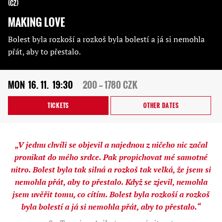
CZ
MAKING LOVE
Bolest byla rozkoší a rozkoš byla bolestí a já si nemohla
přát, aby to přestalo.
MON
16. 11.
19:30
200 — 1780 CZK
TICKETS
OTHER DATES
„V jednu chvíli se objevil a najednou z ničeho nic začal
pronikat do mého srdce. Pak propichovat mé samotné
nitro. Bolest byla tak silná a rozkoš tak velká, že jsem si
nemohla přát, aby to přestalo. Když se zjevil, nemohla
jsem uvěřit tomu, co cítím. Bolest byla rozkoší a rozkoš
byla bolestí a já si nemohla přát, aby to přestalo.“