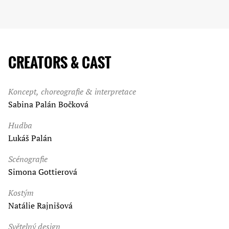
CREATORS & CAST
Koncept, choreografie & interpretace
Sabina Palán Bočková
Hudba
Lukáš Palán
Scénografie
Simona Gottierová
Kostým
Natálie Rajnišová
Světelný design