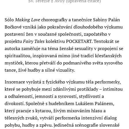
Sv. Terezie z Avily (upravená citace)
Sólo
Making Love
choreografky a tanečnice Sabiny Palán
Bočkové vzniká jako pokračování dlouhodobého výzkumu
postavení žen v současné společnosti, započatého v
projektu
Fairy Tales
kolektivu POCKETART. Tentokrát se
autorka zaměřuje na téma ženské sexuality v propojení se
spiritualitou, inspirovaná mimo jiné tradicí křesťanských
mystiček, kterou přetváří do podmanivého světa syrového
tance, živé hudby a silné vizuality.
Inscenace vyrůstá z fyzického výzkumu těla performerky,
které se pohybuje mezi zdánlivými protiklady – intimitou
a odhaleností, jemností a syrovostí, stydlivostí a
divokostí. Společně s hudebníkem Lukášem Palánem,
který pracuje s kytarou, živým mixováním hlasu a
tělesných zvuků, vytváří performerka intenzivní dialog
pohybu, hudby a zpěvu. Jedinečná scénografie slovenské