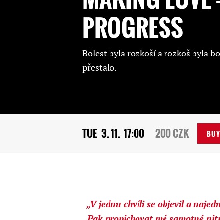
PROGRESS
Bolest byla rozkoší a rozkoš byla bo
přestalo.
TUE
3. 11.
17:00
200 CZK
BUY
„V jednu chvíli se objevil a naje
Pak propichovat mé samotné nitro