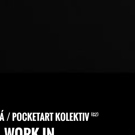
Á / POCKETART KOLEKTIV
CZ
– WORK IN