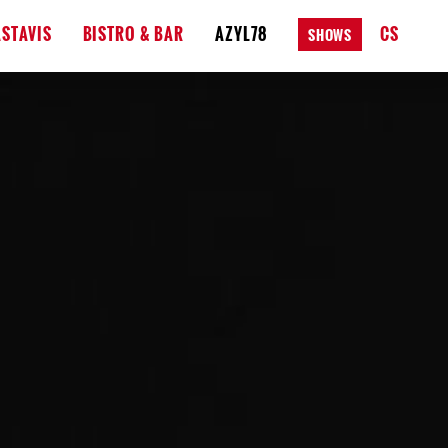
STAVIS
BISTRO & BAR
AZYL78
CS
SHOWS