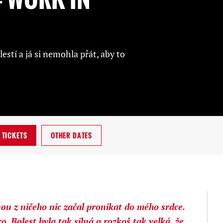
lestí a já si nemohla přát, aby to
TICKETS
OTHER DATES
dnou z ničeho nic začal pronikat do mého srdce.
. Bolest byla tak silná a rozkoš tak velká, že