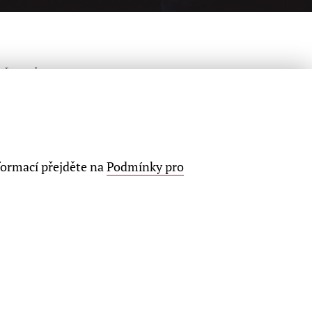
Length
70 min.
Suitable from
8 years
formací přejděte na
Podmínky pro
Language
partly in English
Premiere
2. 11. 2020