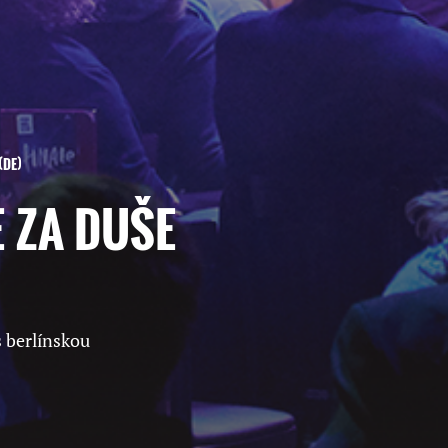
DE
E ZA DUŠE
 berlínskou