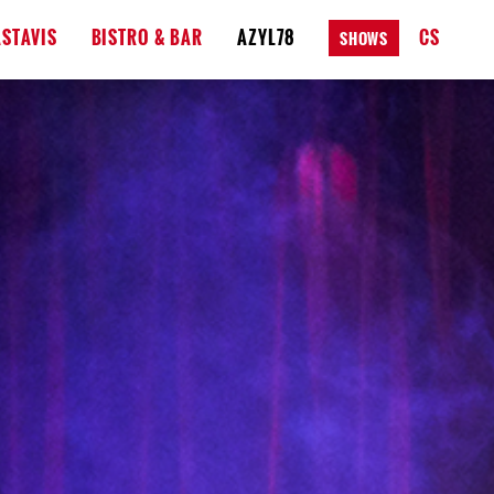
STAVIS
BISTRO & BAR
AZYL78
CS
SHOWS