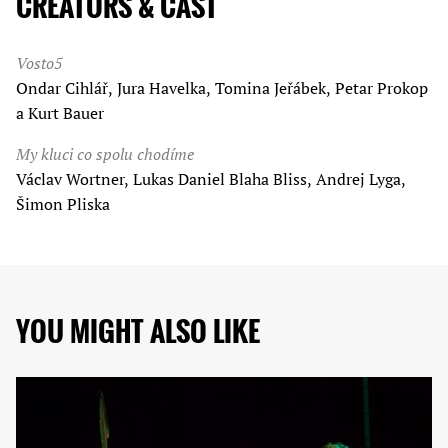
CREATORS & CAST
Vosto5
Ondar Cihlář, Jura Havelka, Tomina Jeřábek, Petar Prokop
a Kurt Bauer
My kluci co spolu chodíme
Václav Wortner, Lukas Daniel Blaha Bliss, Andrej Lyga,
Šimon Pliska
YOU MIGHT ALSO LIKE