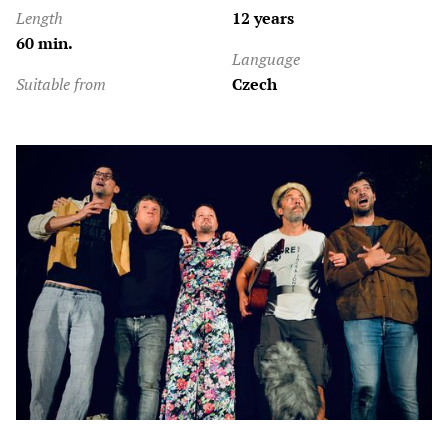
Length
12 years
60 min.
Language
Suitable from
Czech