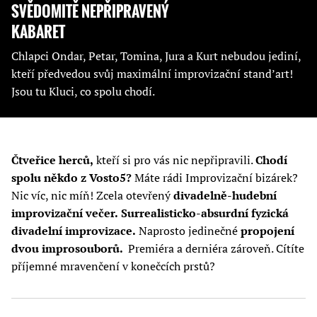
SVĚDOMITĚ NEPŘIPRAVENÝ
KABARET
Chlapci Ondar, Petar, Tomina, Jura a Kurt nebudou jediní,
kteří předvedou svůj maximální improvizační stand’art!
Jsou tu Kluci, co spolu chodí.
Čtveřice herců,
kteří si pro vás nic nepřipravili.
Chodí
spolu někdo z Vosto5?
Máte rádi Improvizační bizárek?
Nic víc, nic míň! Zcela otevřený
divadelně-hudební
improvizační večer.
Surrealisticko-absurdní fyzická
divadelní improvizace.
Naprosto jedinečné
propojení
dvou improsouborů.
Premiéra a derniéra zároveň. Cítíte
příjemné mravenčení v konečcích prstů?