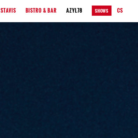
STAVIS
BISTRO & BAR
AZYL78
CS
SHOWS