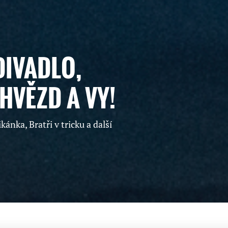
DIVADLO,
HVĚZD A VY!
ánka, Bratři v tricku a další